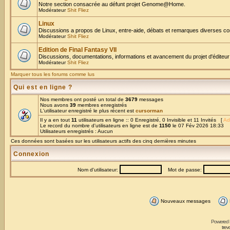
Notre section consacrée au défunt projet Genome@Home.
Modérateur
Shit Fliez
Linux
Discussions a propos de Linux, entre-aide, débats et remarques diverses co
Modérateur
Shit Fliez
Edition de Final Fantasy VII
Discussions, documentations, informations et avancement du projet d'éditeur
Modérateur
Shit Fliez
Marquer tous les forums comme lus
Qui est en ligne ?
Nos membres ont posté un total de
3679
messages
Nous avons
39
membres enregistrés
L'utilisateur enregistré le plus récent est
cursorman
Il y a en tout
11
utilisateurs en ligne :: 0 Enregistré, 0 Invisible et 11 Invités [
Ad
Le record du nombre d'utilisateurs en ligne est de
1150
le 07 Fév 2026 18:33
Utilisateurs enregistrés : Aucun
Ces données sont basées sur les utilisateurs actifs des cinq dernières minutes
Connexion
Nom d'utilisateur:
Mot de passe:
Nouveaux messages
Powered
trev