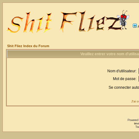
Shit Fliez Index du Forum
Veuillez entrer votre nom d'utili
Nom d'utilisateur:
Mot de passe:
Se connecter aut
J'ai 
Powered
trev
Tra