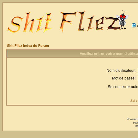
Shit Fliez Index du Forum
Veuillez entrer votre nom d'utili
Nom d'utilisateur:
Mot de passe:
Se connecter aut
J'ai 
Powered
trev
Tra