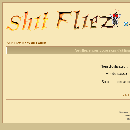
Shit Fliez Index du Forum
Veuillez entrer votre nom d'utili
Nom d'utilisateur:
Mot de passe:
Se connecter aut
J'ai 
Powered
trev
Tra