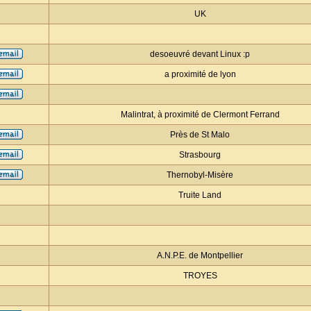
UK
desoeuvré devant Linux :p
a proximité de lyon
Malintrat, à proximité de Clermont Ferrand
Près de St Malo
Strasbourg
Thernobyl-Misère
Truite Land
A.N.P.E. de Montpellier
TROYES