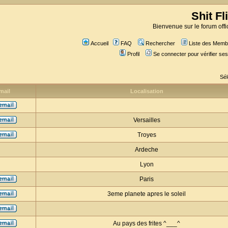
Shit Fl
Bienvenue sur le forum offic
Accueil
FAQ
Rechercher
Liste des Memb
Profil
Se connecter pour vérifier s
Sél
mail
Localisation
Versailles
Troyes
Ardeche
Lyon
Paris
3eme planete apres le soleil
Au pays des frites ^___^