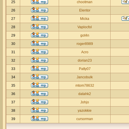
25
chootman
26
Elentor
27
Micka
28
Vaplocfol
29
got4n
30
roger8989
31
Acro
32
dorian23
33
Patty07
34
Jancobulk
35
mtom78632
36
datahk2
37
Johjo
38
yazokkie
39
cursorman