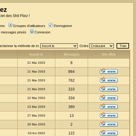
iez
iel des Shit Fliez !
res
Groupes d'utilisateurs
S'enregistrer
es messages privés
Connexion
ectionner la méthode de tri:
Ordre
Inscrit le
Messages
Site Web
8
21 Mar 2003
864
21 Mar 2003
762
21 Mar 2003
310
21 Mar 2003
334
22 Mar 2003
360
23 Mar 2003
13
27 Mar 2003
2
30 Mar 2003
122
03 Avr 2003