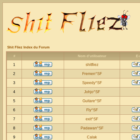
Shit Fliez Index du Forum
#
Nom d'utilisateur
E-
1
shitfliez
2
Fremen^SF
3
Speedy^SF
4
Johjo^SF
5
Guitare^SF
6
Fly^SF
7
exit^SF
8
Padawan^SF
9
Calak