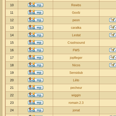
10
Rewbs
11
Goofz
12
peon
13
caratka
14
Lestat
15
Crashsound
16
FWS
17
jopfleger
18
Nicos
19
Sensidub
20
Léto
21
pecheur
22
wiggin
23
romain.2.3
24
jonat