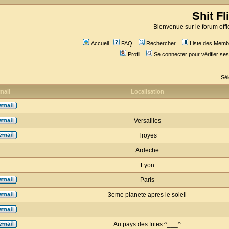
Shit Fl
Bienvenue sur le forum offic
Accueil
FAQ
Rechercher
Liste des Memb
Profil
Se connecter pour vérifier s
Sél
mail
Localisation
Versailles
Troyes
Ardeche
Lyon
Paris
3eme planete apres le soleil
Au pays des frites ^___^