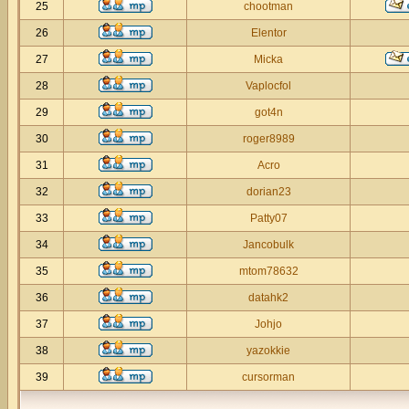
25
chootman
26
Elentor
27
Micka
28
Vaplocfol
29
got4n
30
roger8989
31
Acro
32
dorian23
33
Patty07
34
Jancobulk
35
mtom78632
36
datahk2
37
Johjo
38
yazokkie
39
cursorman