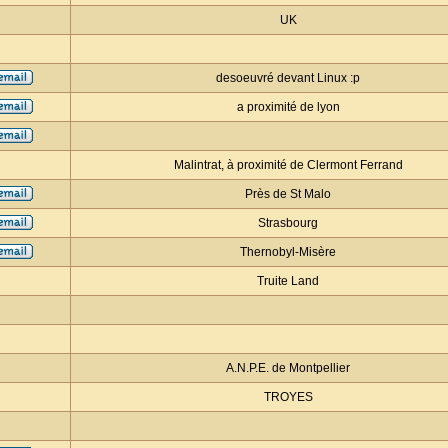
UK
desoeuvré devant Linux :p
a proximité de lyon
Malintrat, à proximité de Clermont Ferrand
Près de St Malo
Strasbourg
Thernobyl-Misère
Truite Land
A.N.P.E. de Montpellier
TROYES