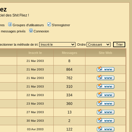
iez
iel des Shit Fliez !
res
Groupes d'utilisateurs
S'enregistrer
es messages privés
Connexion
ectionner la méthode de tri:
Ordre
Inscrit le
Messages
Site Web
8
21 Mar 2003
864
21 Mar 2003
762
21 Mar 2003
310
21 Mar 2003
334
22 Mar 2003
360
23 Mar 2003
13
27 Mar 2003
2
30 Mar 2003
122
03 Avr 2003