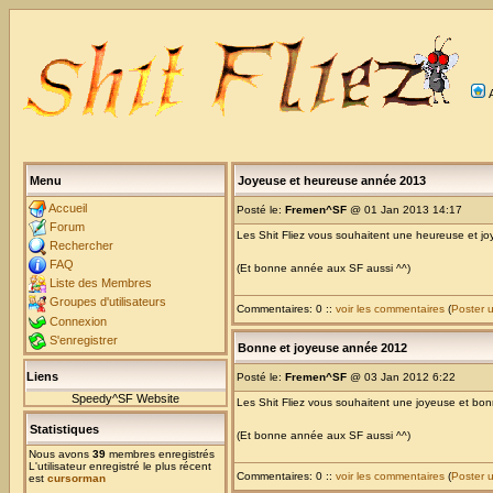
Menu
Joyeuse et heureuse année 2013
Accueil
Posté le:
Fremen^SF
@ 01 Jan 2013 14:17
Forum
Les Shit Fliez vous souhaitent une heureuse et 
Rechercher
FAQ
(Et bonne année aux SF aussi ^^)
Liste des Membres
Groupes d'utilisateurs
Commentaires: 0 ::
voir les commentaires
(
Poster 
Connexion
S'enregistrer
Bonne et joyeuse année 2012
Liens
Posté le:
Fremen^SF
@ 03 Jan 2012 6:22
Speedy^SF Website
Les Shit Fliez vous souhaitent une joyeuse et b
Statistiques
(Et bonne année aux SF aussi ^^)
Nous avons
39
membres enregistrés
L'utilisateur enregistré le plus récent
Commentaires: 0 ::
voir les commentaires
(
Poster 
est
cursorman