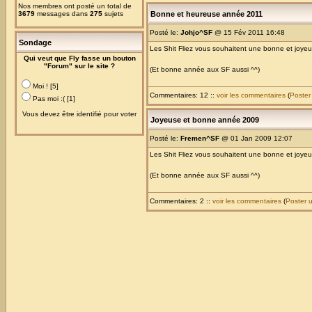
Nos membres ont posté un total de
3679
messages dans
275
sujets
Bonne et heureuse année 2011
Posté le:
Johjo^SF
@ 15 Fév 2011 16:48
Sondage
Les Shit Fliez vous souhaitent une bonne et joy
Qui veut que Fly fasse un bouton
"Forum" sur le site ?
(Et bonne année aux SF aussi ^^)
Moi ! [5]
Commentaires: 12 ::
voir les commentaires
(
Poster
Pas moi :( [1]
Vous devez être identifié pour voter
Joyeuse et bonne année 2009
Posté le:
Fremen^SF
@ 01 Jan 2009 12:07
Les Shit Fliez vous souhaitent une bonne et joy
(Et bonne année aux SF aussi ^^)
Commentaires: 2 ::
voir les commentaires
(
Poster 