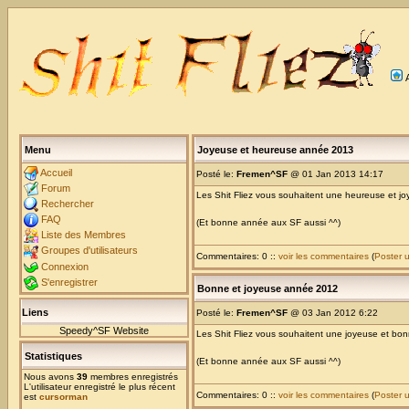
Menu
Joyeuse et heureuse année 2013
Accueil
Posté le:
Fremen^SF
@ 01 Jan 2013 14:17
Forum
Les Shit Fliez vous souhaitent une heureuse et 
Rechercher
FAQ
(Et bonne année aux SF aussi ^^)
Liste des Membres
Groupes d'utilisateurs
Commentaires: 0 ::
voir les commentaires
(
Poster 
Connexion
S'enregistrer
Bonne et joyeuse année 2012
Liens
Posté le:
Fremen^SF
@ 03 Jan 2012 6:22
Speedy^SF Website
Les Shit Fliez vous souhaitent une joyeuse et b
Statistiques
(Et bonne année aux SF aussi ^^)
Nous avons
39
membres enregistrés
L'utilisateur enregistré le plus récent
Commentaires: 0 ::
voir les commentaires
(
Poster 
est
cursorman