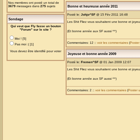
Nos membres ont posté un total de
3679
messages dans
275
sujets
Bonne et heureuse année 2011
Posté le:
Johjo^SF
@ 15 Fév 2011 16:48
Sondage
Les Shit Fliez vous souhaitent une bonne et joy
Qui veut que Fly fasse un bouton
"Forum" sur le site ?
(Et bonne année aux SF aussi ^^)
Moi ! [5]
Commentaires: 12 ::
voir les commentaires
(
Poster
Pas moi :( [1]
Vous devez être identifié pour voter
Joyeuse et bonne année 2009
Posté le:
Fremen^SF
@ 01 Jan 2009 12:07
Les Shit Fliez vous souhaitent une bonne et joy
(Et bonne année aux SF aussi ^^)
Commentaires: 2 ::
voir les commentaires
(
Poster 