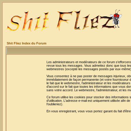
Shit Fliez Index du Forum
Les administrateurs et modérateurs de ce forum s'efforceron
revue tous les messages. Vous admettez donc que tous les 
webmestres (excepté les messages postés par eux-même) e
Vous consentez à ne pas poster de messages injurieux, obscè
immédiatement de façon permanente (et votre fournisseur d'
le fait que le webmestre, l'administrateur et les modérateurs 
d'accord sur le fait que toutes les informations que vous 
sans votre accord. Le webmestre, l'administrateur, et les m
Ce forum utilise les cookies pour stocker des informations 
d'utilisation. L'adresse e-mail est uniquement utilisée afi
l'oublieriez).
En vous enregistrant, vous vous portez garant du fait d'êtr