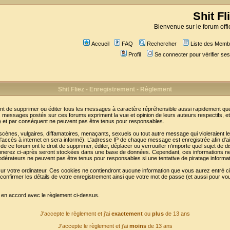
Shit Fl
Bienvenue sur le forum offic
Accueil
FAQ
Rechercher
Liste des Memb
Profil
Se connecter pour vérifier s
Shit Fliez - Enregistrement - Règlement
t de supprimer ou éditer tous les messages à caractère répréhensible aussi rapidement que p
messages postés sur ces forums expriment la vue et opinion de leurs auteurs respectifs, e
t par conséquent ne peuvent pas être tenus pour responsables.
nes, vulgaires, diffamatoires, menaçants, sexuels ou tout autre message qui violeraient les 
accès à internet en sera informé). L'adresse IP de chaque message est enregistrée afin d'aid
de ce forum ont le droit de supprimer, éditer, déplacer ou verrouiller n'importe quel sujet de d
donnerez ci-après seront stockées dans une base de données. Cependant, ces informations n
odérateurs ne peuvent pas être tenus pour responsables si une tentative de piratage informa
sur votre ordinateur. Ces cookies ne contiendront aucune information que vous aurez entré ci-
n de confirmer les détails de votre enregistrement ainsi que votre mot de passe (et aussi pou
e en accord avec le règlement ci-dessus.
J'accepte le règlement et j'ai
exactement
ou
plus
de 13 ans
J'accepte le règlement et j'ai
moins
de 13 ans