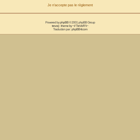
Je n'accepte pas le règlement
Powered by
phpBB
© 2001 phpBB Group
trevorj :: theme by ~// TreVoR \\~
Traduction par :
phpBB-fr.com