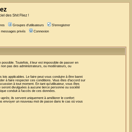
iez
iel des Shit Fliez !
res
Groupes d'utilisateurs
S'enregistrer
es messages privés
Connexion
ossible. Toutefois, il leur est impossible de passer en
t non pas des administrateurs, ou modérateurs, ou
lois applicables. Le faire peut vous conduire à être banni
er à faire respecter ces conditions. Vous êtes d'accord sur
iscussion à tout moment. En tant qu'utilisateur, vous êtes
e seront divulguées à aucune tierce personne ou société
tique conduit à l'accès de ces données.
après; ils servent uniquement à améliorer le confort
r vous envoyer un nouveau mot de passe dans le cas où vous