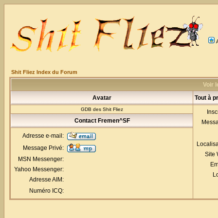
Shit Fliez Index du Forum
Voir 
Avatar
Tout à 
GDB des Shit Fliez
Insc
Contact Fremen^SF
Mess
Adresse e-mail:
Localis
Message Privé:
Site
MSN Messenger:
Em
Yahoo Messenger:
Lo
Adresse AIM:
Numéro ICQ: