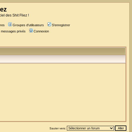
iez
iel des Shit Fliez !
res
Groupes d'utilisateurs
S'enregistrer
es messages privés
Connexion
Sauter vers: