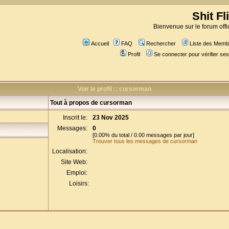
Shit Fl
Bienvenue sur le forum offic
Accueil
FAQ
Rechercher
Liste des Memb
Profil
Se connecter pour vérifier s
Voir le profil :: cursorman
Tout à propos de cursorman
Inscrit le:
23 Nov 2025
Messages:
0
[0.00% du total / 0.00 messages par jour]
Trouver tous les messages de cursorman
Localisation:
Site Web:
Emploi:
Loisirs: