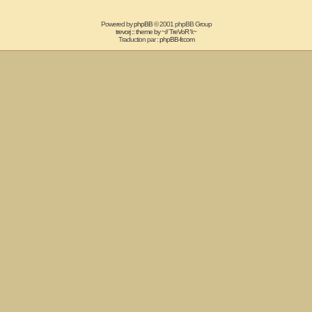
Powered by
phpBB
© 2001 phpBB Group
trevorj :: theme by ~// TreVoR \\~
Traduction par :
phpBB-fr.com