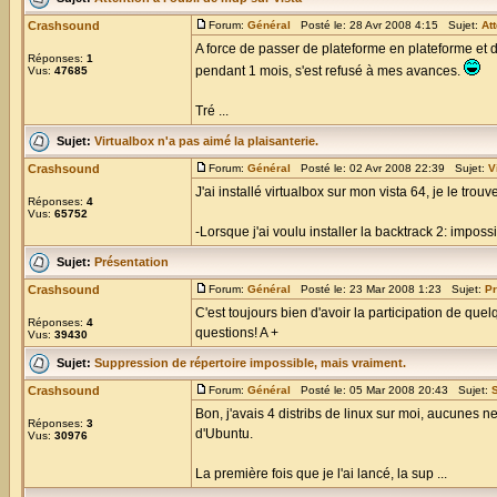
Crashsound
Forum:
Général
Posté le: 28 Avr 2008 4:15 Sujet:
At
A force de passer de plateforme en plateforme et 
Réponses:
1
pendant 1 mois, s'est refusé à mes avances.
Vus:
47685
Tré ...
Sujet:
Virtualbox n'a pas aimé la plaisanterie.
Crashsound
Forum:
Général
Posté le: 02 Avr 2008 22:39 Sujet:
V
J'ai installé virtualbox sur mon vista 64, je le trou
Réponses:
4
Vus:
65752
-Lorsque j'ai voulu installer la backtrack 2: impossible
Sujet:
Présentation
Crashsound
Forum:
Général
Posté le: 23 Mar 2008 1:23 Sujet:
Pr
C'est toujours bien d'avoir la participation de quel
Réponses:
4
questions! A +
Vus:
39430
Sujet:
Suppression de répertoire impossible, mais vraiment.
Crashsound
Forum:
Général
Posté le: 05 Mar 2008 20:43 Sujet:
Bon, j'avais 4 distribs de linux sur moi, aucunes ne
Réponses:
3
d'Ubuntu.
Vus:
30976
La première fois que je l'ai lancé, la sup ...