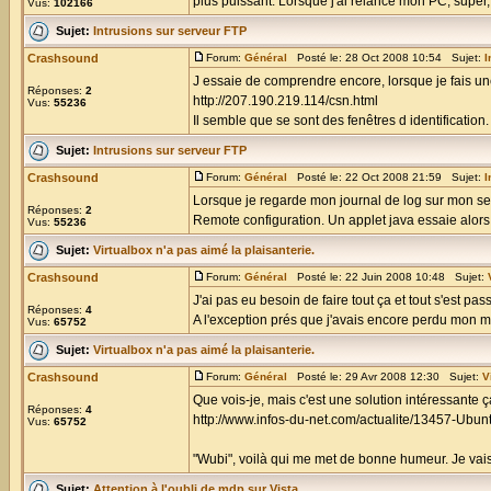
plus puissant. Lorsque j'ai relancé mon PC, super, 
Vus:
102166
Sujet:
Intrusions sur serveur FTP
Crashsound
Forum:
Général
Posté le: 28 Oct 2008 10:54 Sujet:
I
J essaie de comprendre encore, lorsque je fais un
Réponses:
2
http://207.190.219.114/csn.html
Vus:
55236
Il semble que se sont des fenêtres d identification. Il
Sujet:
Intrusions sur serveur FTP
Crashsound
Forum:
Général
Posté le: 22 Oct 2008 21:59 Sujet:
I
Lorsque je regarde mon journal de log sur mon s
Réponses:
2
Remote configuration. Un applet java essaie alors 
Vus:
55236
Sujet:
Virtualbox n'a pas aimé la plaisanterie.
Crashsound
Forum:
Général
Posté le: 22 Juin 2008 10:48 Sujet:
J'ai pas eu besoin de faire tout ça et tout s'est p
Réponses:
4
A l'exception prés que j'avais encore perdu mon mdp
Vus:
65752
Sujet:
Virtualbox n'a pas aimé la plaisanterie.
Crashsound
Forum:
Général
Posté le: 29 Avr 2008 12:30 Sujet:
V
Que vois-je, mais c'est une solution intéressante ç
Réponses:
4
http://www.infos-du-net.com/actualite/13457-Ubu
Vus:
65752
"Wubi", voilà qui me met de bonne humeur. Je vais s
Sujet:
Attention à l'oubli de mdp sur Vista