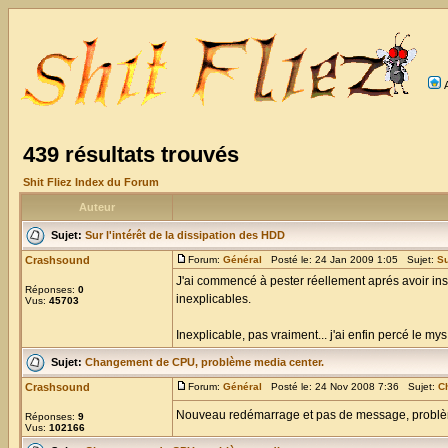
439 résultats trouvés
Shit Fliez Index du Forum
Auteur
Sujet:
Sur l'intérêt de la dissipation des HDD
Crashsound
Forum:
Général
Posté le: 24 Jan 2009 1:05 Sujet:
Su
J'ai commencé à pester réellement aprés avoir ins
Réponses:
0
inexplicables.
Vus:
45703
Inexplicable, pas vraiment... j'ai enfin percé le mys 
Sujet:
Changement de CPU, problème media center.
Crashsound
Forum:
Général
Posté le: 24 Nov 2008 7:36 Sujet:
C
Nouveau redémarrage et pas de message, problèm
Réponses:
9
Vus:
102166