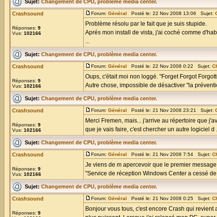
Sujet:
Changement de CPU, problème media center.
Crashsound
Forum:
Général
Posté le: 22 Nov 2008 13:06 Sujet:
Problème résolu par le fait que je suis stupide.
Réponses:
9
Aprés mon install de vista, j'ai coché comme d'hab 
Vus:
102166
...
Sujet:
Changement de CPU, problème media center.
Crashsound
Forum:
Général
Posté le: 22 Nov 2008 0:22 Sujet:
C
Oups, c'était moi non loggé. "Forget Forgot Forgot
Réponses:
9
Autre chose, impossible de désactiver "la préventio
Vus:
102166
Sujet:
Changement de CPU, problème media center.
Crashsound
Forum:
Général
Posté le: 21 Nov 2008 23:21 Sujet:
Merci Fremen, mais... j'arrive au répertoire que j'
Réponses:
9
que je vais faire, c'est chercher un autre logiciel d .
Vus:
102166
Sujet:
Changement de CPU, problème media center.
Crashsound
Forum:
Général
Posté le: 21 Nov 2008 7:54 Sujet:
C
Je viens de m apercevoir que le premier message d'
Réponses:
9
"Service de réception Windows Center a cessé de fon
Vus:
102166
Sujet:
Changement de CPU, problème media center.
Crashsound
Forum:
Général
Posté le: 21 Nov 2008 0:25 Sujet:
C
Bonjour vous tous, c'est encore Crash qui revient
Réponses:
9