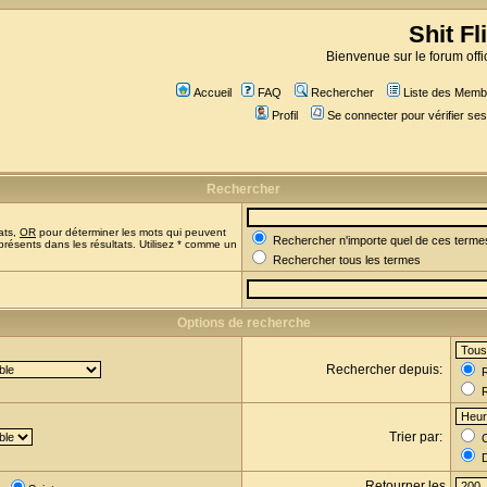
Shit Fl
Bienvenue sur le forum offic
Accueil
FAQ
Rechercher
Liste des Memb
Profil
Se connecter pour vérifier s
Rechercher
ats,
OR
pour déterminer les mots qui peuvent
Rechercher n'importe quel de ces terme
présents dans les résultats. Utilisez * comme un
Rechercher tous les termes
Options de recherche
Rechercher depuis:
R
R
Trier par:
C
D
Retourner les