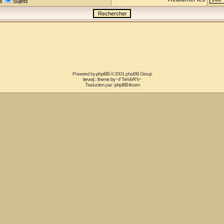
s
Sujets
Powered by
phpBB
© 2001 phpBB Group
trevorj :: theme by ~// TreVoR \\~
Traduction par :
phpBB-fr.com