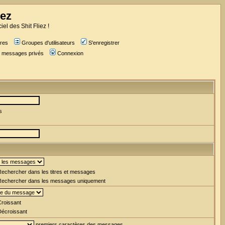
iez
iel des Shit Fliez !
res
Groupes d'utilisateurs
S'enregistrer
es messages privés
Connexion
s
echercher dans les titres et messages
echercher dans les messages uniquement
roissant
écroissant
premiers caractères des messages