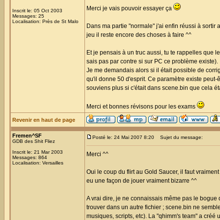
Merci je vais pouvoir essayer ça
Inscrit le: 05 Oct 2003
Messages: 25
Localisation: Près de St Malo
Dans ma partie "normale" j'ai enfin réussi à sortir 
jeu il reste encore des choses à faire ^^
Et je pensais à un truc aussi, tu te rappelles que
sais pas par contre si sur PC ce problème existe).
Je me demandais alors si il était possible de co
qu'il donne 50 d'esprit. Ce paramètre existe peut-
souviens plus si c'était dans scene.bin que cela éta
Merci et bonnes révisons pour les exams
Revenir en haut de page
Fremen^SF
Posté le: 24 Mai 2007 8:20
Sujet du message:
GDB des Shit Fliez
Inscrit le: 21 Mar 2003
Merci ^^
Messages: 864
Localisation: Versailles
Oui le coup du flirt au Gold Saucer, il faut vraime
eu une façon de jouer vraiment bizarre ^^
A vrai dire, je ne connaissais même pas le bogue d
trouver dans un autre fichier ; scene.bin ne sembl
musiques, scripts, etc). La "qhimm's team" a créé un