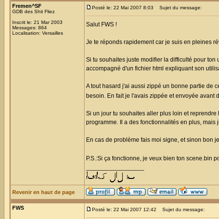
Fremen^SF
Posté le: 22 Mai 2007 8:03
Sujet du message:
GDB des Shit Fliez
Inscrit le: 21 Mar 2003
Salut FWS !
Messages: 864
Localisation: Versailles
Je te réponds rapidement car je suis en pleines r
Si tu souhaites juste modifier la difficulté pour ton 
accompagné d'un fichier html expliquant son utilis
A tout hasard j'ai aussi zippé un bonne partie de ce 
besoin. En fait je l'avais zippée et envoyée avant d
Si un jour tu souhaites aller plus loin et reprendre
programme. Il a des fonctionnalités en plus, mais
En cas de problème fais moi signe, et sinon bon je
P.S.:Si ça fonctionne, je veux bien ton scene.bin 
_________________
Revenir en haut de page
FWS
Posté le: 22 Mai 2007 12:42
Sujet du message: