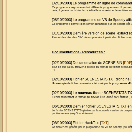
[02/10/2003] Le programme en ligne de command
Ce programme regroupe en fait différents programmes. Il permet, 
cela, il génère un fichier texte éditable à la main, et le réutilise 
[08/10/2003] Le programme en VB de Speedy afficha
Ce programme permet d'en savoir davantage sur les scripts liés
[31/10/2003] Dernière version de scene_extract et
Permet de créer des "file" décompressés à partir d'un fichier scen
Documentations / Ressources :
[02/10/2003] Documentation de SCENE.BIN [
PDF
]
Tout ce que j'ai pu trouver a propos du format du fichier scene.
^^)
[02/10/2003] Fichier SCENESTATS.TXT d'origine [
Un exemple de fichier scenestats.txt créé par le
programme d'o
[02/10/2003] Le
nouveau
fichier SCENESTATS.TXT 
Fichier respectant le format qui devrait être utilisé par l'éditeur 
[06/10/2003] Dernier fichier SCENESTATS.TXT en 
Le fichier SCENESTATS généré par la nouvelle version du progra
pu être repéré jusqu'à maintenant.
[08/10/2003] Fichier HackText [
TXT
]
Ce fichier est généré par le programme en VB de Speedy (qui déte