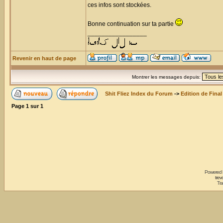
ces infos sont stockées.
Bonne continuation sur ta partie
_________________
Revenir en haut de page
Montrer les messages depuis:
Shit Fliez Index du Forum
->
Edition de Final
Page
1
sur
1
Powered
trev
Tra