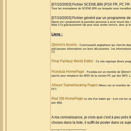
[07/10/2003] Fichier SCENE.BIN (PSX FR, PC FR 
Tous les exemplaires de SCENE.BIN sur lesquels nous travaillo
[07/10/2003] Fichier généré par un programme d
Maver est certainement la première personne à avoir trouvé des in
Mais il l'a grâcieusement fait pour nous rendre service, donc je le 
Liens :
Qhimm's forums :
Communauté anglophone qui cherche depuis
préciseuses informations sur leurs découvertes. Les informations
(?)
Final Fantasy World Editor :
Ce site regroupe divers pro
Ficedula HomePage :
Ficedula est un membre de Qhimm's 
patchs pour remplacer les MIDI de la version PC par des MP3. 
Alhexx' GameHacking Pages
Alhexx est un membre de Qh
FF7.
Red XIII HomePage
Le site d'un italien qui - à en voir les
pas déjà.
A ma connaissance, je crois que c'est à peu près 
choses dans la liste, il suffit de poster dans ce suje
_________________