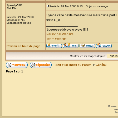
Speedy^SF
Posté le: 09 Mai 2008 0:13
Sujet du message:
Shit Fliez
Sympa cette petite mésaventure mais d'une part il fa
Inscrit le: 21 Mar 2003
texto O_o
Messages: 762
Localisation: Troyes
_________________
Speeeeeeddyyyyyyyyyyy !!!!!!
Personnal Website
Team Website
Revenir en haut de page
Montrer les messages depuis:
Shit Fliez Index du Forum
->
Général
Page
1
sur
1
Powered
trev
Tra