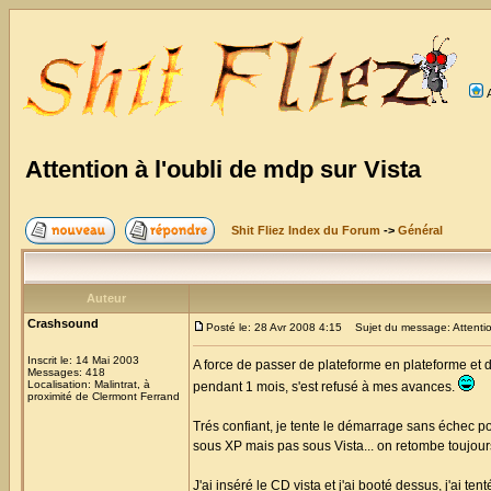
Attention à l'oubli de mdp sur Vista
Shit Fliez Index du Forum
->
Général
Auteur
Crashsound
Posté le: 28 Avr 2008 4:15
Sujet du message: Attention
Inscrit le: 14 Mai 2003
A force de passer de plateforme en plateforme et 
Messages: 418
Localisation: Malintrat, à
pendant 1 mois, s'est refusé à mes avances.
proximité de Clermont Ferrand
Trés confiant, je tente le démarrage sans échec p
sous XP mais pas sous Vista... on retombe toujours
J'ai inséré le CD vista et j'ai booté dessus, j'ai