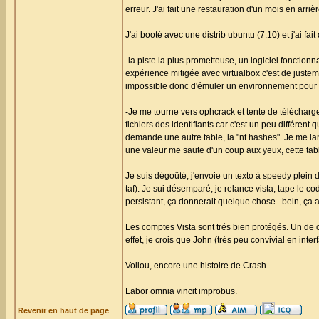
erreur. J'ai fait une restauration d'un mois en arri
J'ai booté avec une distrib ubuntu (7.10) et j'ai fa
-la piste la plus prometteuse, un logiciel fonction
expérience mitigée avec virtualbox c'est de justem
impossible donc d'émuler un environnement pour l
-Je me tourne vers ophcrack et tente de télécharge
fichiers des identifiants car c'est un peu différen
demande une autre table, la "nt hashes". Je me la
une valeur me saute d'un coup aux yeux, cette tabl
Je suis dégoûté, j'envoie un texto à speedy plein d
taf). Je sui désemparé, je relance vista, tape le 
persistant, ça donnerait quelque chose...bein, ça 
Les comptes Vista sont trés bien protégés. Un de 
effet, je crois que John (trés peu convivial en int
Voilou, encore une histoire de Crash...
_________________
Labor omnia vincit improbus.
Revenir en haut de page