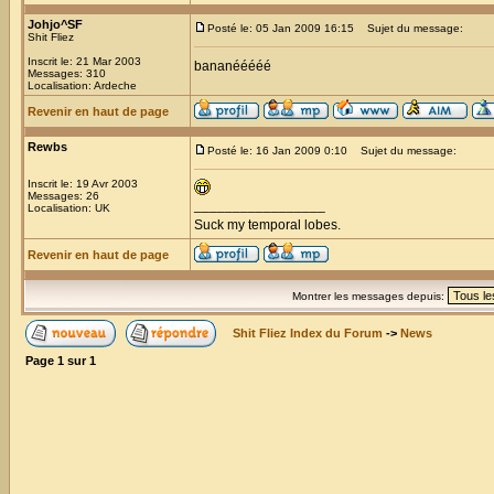
Johjo^SF
Posté le: 05 Jan 2009 16:15
Sujet du message:
Shit Fliez
Inscrit le: 21 Mar 2003
bananééééé
Messages: 310
Localisation: Ardeche
Revenir en haut de page
Rewbs
Posté le: 16 Jan 2009 0:10
Sujet du message:
Inscrit le: 19 Avr 2003
Messages: 26
_________________
Localisation: UK
Suck my temporal lobes.
Revenir en haut de page
Montrer les messages depuis:
Shit Fliez Index du Forum
->
News
Page
1
sur
1