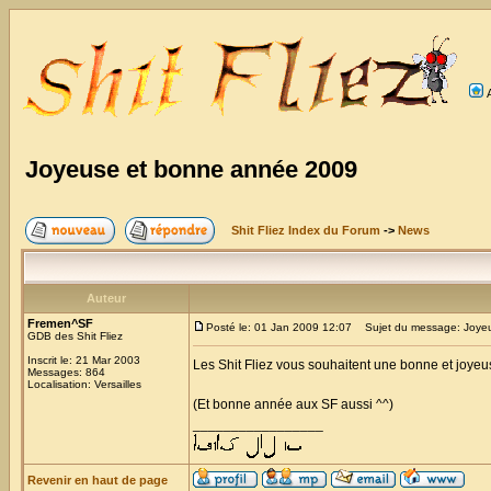
Joyeuse et bonne année 2009
Shit Fliez Index du Forum
->
News
Auteur
Fremen^SF
Posté le: 01 Jan 2009 12:07
Sujet du message: Joye
GDB des Shit Fliez
Inscrit le: 21 Mar 2003
Les Shit Fliez vous souhaitent une bonne et joye
Messages: 864
Localisation: Versailles
(Et bonne année aux SF aussi ^^)
_________________
Revenir en haut de page