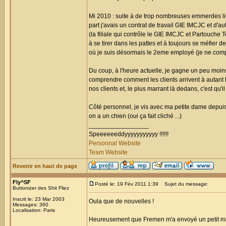
Mi 2010 : suite à de trop nombreuses emmerdes li
part j'avais un contrat de travail GIE IMCJC et d'a
(la filiale qui contrôle le GIE IMCJC et Partouche
à se tirer dans les pattes et à toujours se méfier 
où je suis désormais le 2eme employé (je ne comp
Du coup, à l'heure actuelle, je gagne un peu moi
comprendre comment les clients arrivent à autant l
nos clients et, le plus marrant là dedans, c'est qu'
Côté personnel, je vis avec ma petite dame depuis b
on a un chien (oui ça fait cliché ...)
_________________
Speeeeeeddyyyyyyyyyyy !!!!!!
Personnal Website
Team Website
Revenir en haut de page
Fly^SF
Posté le: 19 Fév 2011 1:39
Sujet du message:
Buttonizer des Shit Fliez
Inscrit le: 23 Mar 2003
Oula que de nouvelles !
Messages: 360
Localisation: Paris
Heureusement que Fremen m'a envoyé un petit mail po