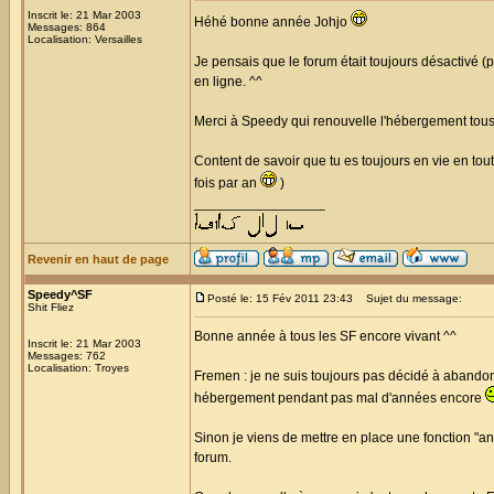
Inscrit le: 21 Mar 2003
Héhé bonne année Johjo
Messages: 864
Localisation: Versailles
Je pensais que le forum était toujours désactivé (pe
en ligne. ^^
Merci à Speedy qui renouvelle l'hébergement tous 
Content de savoir que tu es toujours en vie en to
fois par an
)
_________________
Revenir en haut de page
Speedy^SF
Posté le: 15 Fév 2011 23:43
Sujet du message:
Shit Fliez
Bonne année à tous les SF encore vivant ^^
Inscrit le: 21 Mar 2003
Messages: 762
Localisation: Troyes
Fremen : je ne suis toujours pas décidé à abandonn
hébergement pendant pas mal d'années encore
Sinon je viens de mettre en place une fonction "anti
forum.