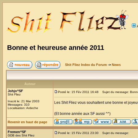
Bonne et heureuse année 2011
Shit Fliez Index du Forum
->
News
Auteur
Johjo^SF
Posté le: 15 Fév 2011 16:48
Sujet du message: Bonne
Shit Fliez
Inscrit le: 21 Mar 2003
Les Shit Fliez vous souhaitent une bonne et joye
Messages: 310
Localisation: Ardeche
(Et bonne année aux SF aussi ^^)
Revenir en haut de page
Fremen^SF
Posté le: 15 Fév 2011 23:30
Sujet du message:
GDB des Shit Fliez