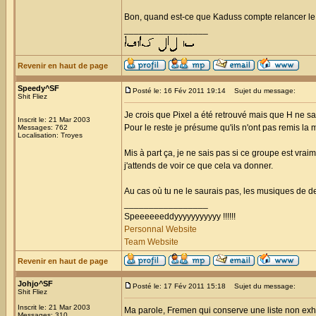
Bon, quand est-ce que Kaduss compte relancer le 
_________________
Revenir en haut de page
Speedy^SF
Posté le: 16 Fév 2011 19:14
Sujet du message:
Shit Fliez
Je crois que Pixel a été retrouvé mais que H ne sait 
Inscrit le: 21 Mar 2003
Pour le reste je présume qu'ils n'ont pas remis la m
Messages: 762
Localisation: Troyes
Mis à part ça, je ne sais pas si ce groupe est vraim
j'attends de voir ce que cela va donner.
Au cas où tu ne le saurais pas, les musiques de d
_________________
Speeeeeeddyyyyyyyyyyy !!!!!!
Personnal Website
Team Website
Revenir en haut de page
Johjo^SF
Posté le: 17 Fév 2011 15:18
Sujet du message:
Shit Fliez
Inscrit le: 21 Mar 2003
Ma parole, Fremen qui conserve une liste non exh
Messages: 310