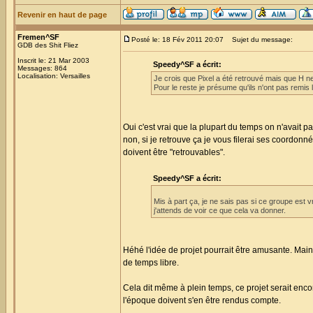
Revenir en haut de page
Fremen^SF
Posté le: 18 Fév 2011 20:07
Sujet du message:
GDB des Shit Fliez
Inscrit le: 21 Mar 2003
Speedy^SF a écrit:
Messages: 864
Localisation: Versailles
Je crois que Pixel a été retrouvé mais que H ne sa
Pour le reste je présume qu'ils n'ont pas remis 
Oui c'est vrai que la plupart du temps on n'avait 
non, si je retrouve ça je vous filerai ses coordonn
doivent être "retrouvables".
Speedy^SF a écrit:
Mis à part ça, je ne sais pas si ce groupe est v
j'attends de voir ce que cela va donner.
Héhé l'idée de projet pourrait être amusante. Mai
de temps libre.
Cela dit même à plein temps, ce projet serait enc
l'époque doivent s'en être rendus compte.