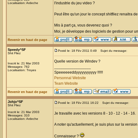
l'industrie du jeu video ?
Localisation: Ardeche
Peut être qu'un jour le concept shitfliez renaitra 
Mis à part ça, vous devenez quoi ?
Moi, je développe des logiciels de gestion pour u
Revenir en haut de page
Speedy^SF
Posté le: 18 Fév 2011 0:49
Sujet du message:
Shit Fliez
Quelle version de Windev ?
Inscrit le: 21 Mar 2003
_________________
Messages: 762
Localisation: Troyes
Speeeeeeddyyyyyyyyyyy !!!!!!
Personnal Website
Team Website
Revenir en haut de page
Johjo^SF
Posté le: 18 Fév 2011 16:22
Sujet du message:
Shit Fliez
Inscrit le: 21 Mar 2003
Je travaille avec les versions 8 - 10 - 12 - 14 - 16.
Messages: 310
Localisation: Ardeche
A noter qu'actuellement, je suis plus sur la versi
Connaisseur ?