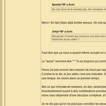
Speedy^SF a écrit:
Au cas où tu ne le saurais pas, les musiques d
Merci ! En fait j'étais déjà tombé dessus. On voit 
Johjo^SF a écrit:
Ma parole, Fremen qui conserve une liste non 
l'industrie du jeu video ?
Faut dire qye ça nous a quand même occupé un ce
Le "aussi" veut tout dire ^^ Tu as toujours ça comm
Perso j'ai pas encore des masses de recul par rap
Comme tu le dis, le jeu vidéo c'est une industrie. 
une brique. Au moins dans un premier temps.
Moi ce qui m'éclaterait vraiment, en dev, serait pl
éventuellement ouvert à des contributions ponctue
choix sans dépendre d'une structure complexe, et sur
Je ne dis pas qu'on ne peut pas concillier les deux (