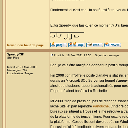
Finalement toi c'est cool, tu as réussi à trouver d
Et toi Speedy, que fais-tu en ce moment ? J'ai bie
_________________
Revenir en haut de page
Speedy^SF
Posté le: 18 Fév 2011 23:55
Sujet du message:
Shit Fliez
Bon, je vais être obligé de donner un petit histori
Inscrit le: 21 Mar 2003
Messages: 762
Localisation: Troyes
Fin 2008 : on m'offre le poste d'analyste statistic
gérais un Microsoft SQL Server sur lequel s'appuy
ainsi que plusieurs rapports automatisés pour nos 
l'équipe étaient basés à La Rochelle.
Mi 2009 : trop de pression, pas de reconnaissance 
lâche Sitel et part rejoindre
Partouche
. J'intègre d
bureaux se situent à Troyes et je me retrouve à tr
de la plateforme de jeux en ligne. Pour eux, je rejo
la plateforme. Ces outils sont développés en Windev
l'occasion j'ai été impliqué activement dans le dos