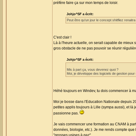
préfère faire ça sur mon temps de loisir.
Johjo^SF a écrit:
Peut être qu'un jour le concept shitfliez renait
C'est clair !
Là à l'heure actuelle, on serait capable de mieux
gros obstacle de ne pas pouvoir se réunir régulièr
Johjo^SF a écrit:
Mis à part ça, vous devenez quoi ?
Moi, je développe des logiciels de gestion pour
Héhé toujours en Windev, tu dois commencer à maît
Moi je bosse dans l'Education Nationale depuis 200
petites applis toujours à Lille (sympa aussi), et là
passionne pas.
Je vais commencer une formation au CNAM à partir 
données, biologie, etc.). Je me rends compte que b
"grosses usines à gaz".