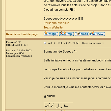
Grande nouvelle à ceux qui n'ont pas de compte F
de retrouver tous les acteurs de ce projet. Donc au
à ouvrir un compte FB :]
_________________
Speeeeeeddyyyyyyyyyyy !!!!!!
Personnal Website
Team Website
Revenir en haut de page
Fremen^SF
Posté le: 15 Fév 2011 23:58
Sujet du message:
GDB des Shit Fliez
Inscrit le: 21 Mar 2003
Bonne année Speedy ^^
Messages: 864
Localisation: Versailles
Belle initiative en tout cas (système antibot + remi
Le groupe Facebook ça pourrait être carrément s
Perso je ne suis pas inscrit, mais je vais commence
Pour le moment je vais me contenter d'éviter d'av
@pluche
_________________