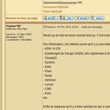
Speeeeeeddyyyyyyyyyyy !!!!!!
Personnal Website
Team Website
Revenir en haut de page
Fremen^SF
Posté le: 16 Fév 2011 18:31
Sujet du message:
GDB des Shit Fliez
Inscrit le: 21 Mar 2003
Woah ça en fait du beau monde tout ça. C'est vrai
Messages: 864
Localisation: Versailles
Par élimination, j'en déduis aussi qu'il y a une l
- ADN / K-OS
- DarkKnight (le frangin d'ADN, très diplômate à l
- Toasty62
- Epsilon
- Kahr
- Pixel
- Nosk
- Velchior
- Lenan
- CBR
- Kuis
etc.
Enfin je suppose qu'il y a bien quelqu'un qui a une 