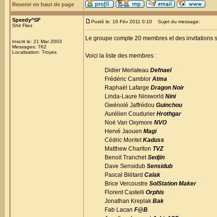
Revenir en haut de page
Speedy^SF
Posté le: 16 Fév 2011 0:10
Sujet du message:
Shit Fliez
Le groupe compte 20 membres et des invitations s
Inscrit le: 21 Mar 2003
Messages: 762
Localisation: Troyes
Voici la liste des membres :
Didier Merlateau
Defnael
Frédéric Camblor
Atma
Raphaël Lafarge
Dragon Noir
Linda-Laure Niniworld
Nini
Gwénolé Jaffrédou
Guinchou
Aurélien Coudurier
Hrothgar
Noë Van Oxymore
NVO
Hervé Jaouen
Magi
Cédric Montet
Kaduss
Matthew Charlton
TVZ
Benoit Tranchet
Sedjin
Dave Sensidub
Sensidub
Pascal Blétard
Calak
Brice Vercoustre
SolStation Maker
Florent Castelli
Orphis
Jonathan Kreplak
Bak
Fab Lacan
F@B