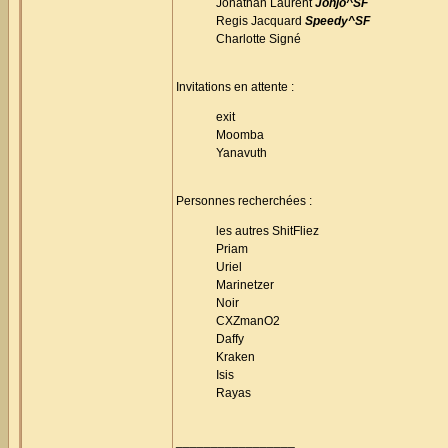
Jonathan Laurent
Johjo^SF
Regis Jacquard
Speedy^SF
Charlotte Signé
Invitations en attente :
exit
Moomba
Yanavuth
Personnes recherchées :
les autres ShitFliez
Priam
Uriel
Marinetzer
Noir
CXZmanO2
Daffy
Kraken
Isis
Rayas
_________________