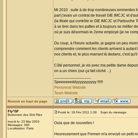
Mi 2010 : suite à de trop nombreuses emmerdes li
part j'avais un contrat de travail GIE IMCJC et d'a
(la filiale qui contrôle le GIE IMCJC et Partouche
à se tirer dans les pattes et à toujours se méfier 
où je suis désormais le 2eme employé (je ne comp
Du coup, à l'heure actuelle, je gagne un peu moi
comprendre comment les clients arrivent à autant l
nos clients et, le plus marrant là dedans, c'est qu'
Côté personnel, je vis avec ma petite dame depuis b
on a un chien (oui ça fait cliché ...)
_________________
Speeeeeeddyyyyyyyyyyy !!!!!!
Personnal Website
Team Website
Revenir en haut de page
Fly^SF
Posté le: 19 Fév 2011 1:39
Sujet du message:
Buttonizer des Shit Fliez
Inscrit le: 23 Mar 2003
Oula que de nouvelles !
Messages: 360
Localisation: Paris
Heureusement que Fremen m'a envoyé un petit mail po