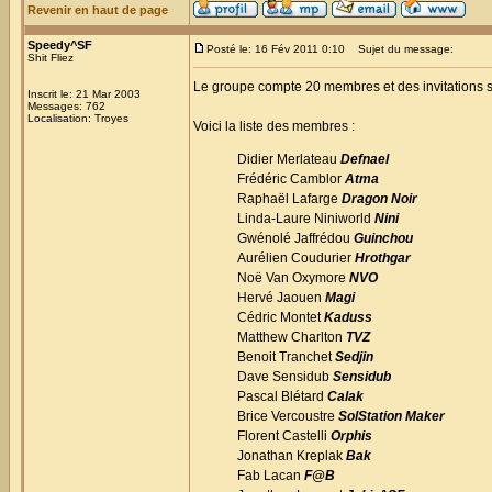
Revenir en haut de page
Speedy^SF
Posté le: 16 Fév 2011 0:10
Sujet du message:
Shit Fliez
Le groupe compte 20 membres et des invitations s
Inscrit le: 21 Mar 2003
Messages: 762
Localisation: Troyes
Voici la liste des membres :
Didier Merlateau
Defnael
Frédéric Camblor
Atma
Raphaël Lafarge
Dragon Noir
Linda-Laure Niniworld
Nini
Gwénolé Jaffrédou
Guinchou
Aurélien Coudurier
Hrothgar
Noë Van Oxymore
NVO
Hervé Jaouen
Magi
Cédric Montet
Kaduss
Matthew Charlton
TVZ
Benoit Tranchet
Sedjin
Dave Sensidub
Sensidub
Pascal Blétard
Calak
Brice Vercoustre
SolStation Maker
Florent Castelli
Orphis
Jonathan Kreplak
Bak
Fab Lacan
F@B