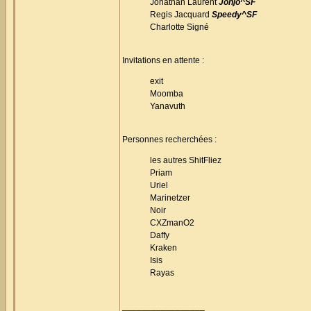
Jonathan Laurent
Johjo^SF
Regis Jacquard
Speedy^SF
Charlotte Signé
Invitations en attente :
exit
Moomba
Yanavuth
Personnes recherchées :
les autres ShitFliez
Priam
Uriel
Marinetzer
Noir
CXZmanO2
Daffy
Kraken
Isis
Rayas
_________________