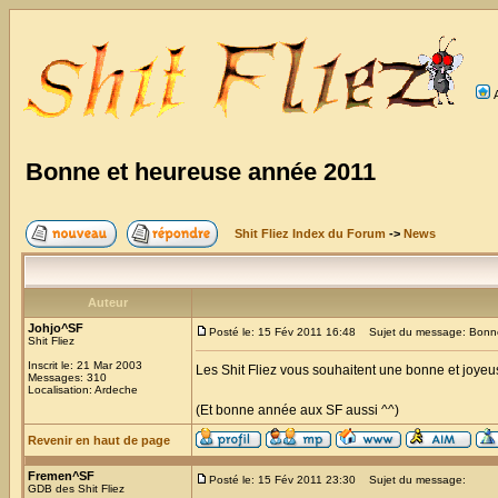
Bonne et heureuse année 2011
Shit Fliez Index du Forum
->
News
Auteur
Johjo^SF
Posté le: 15 Fév 2011 16:48
Sujet du message: Bonne
Shit Fliez
Inscrit le: 21 Mar 2003
Les Shit Fliez vous souhaitent une bonne et joye
Messages: 310
Localisation: Ardeche
(Et bonne année aux SF aussi ^^)
Revenir en haut de page
Fremen^SF
Posté le: 15 Fév 2011 23:30
Sujet du message:
GDB des Shit Fliez