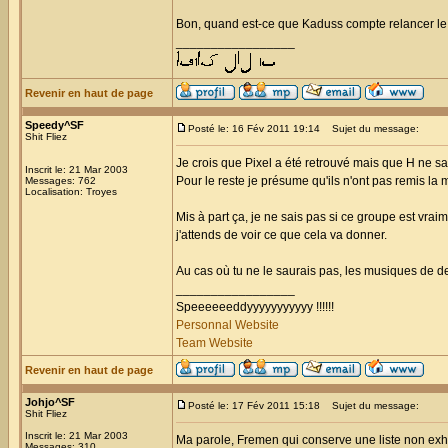
Bon, quand est-ce que Kaduss compte relancer le 
_________________
Revenir en haut de page
Speedy^SF
Posté le: 16 Fév 2011 19:14
Sujet du message:
Shit Fliez
Je crois que Pixel a été retrouvé mais que H ne sait 
Inscrit le: 21 Mar 2003
Pour le reste je présume qu'ils n'ont pas remis la m
Messages: 762
Localisation: Troyes
Mis à part ça, je ne sais pas si ce groupe est vraim
j'attends de voir ce que cela va donner.
Au cas où tu ne le saurais pas, les musiques de d
_________________
Speeeeeeddyyyyyyyyyyy !!!!!!
Personnal Website
Team Website
Revenir en haut de page
Johjo^SF
Posté le: 17 Fév 2011 15:18
Sujet du message:
Shit Fliez
Inscrit le: 21 Mar 2003
Ma parole, Fremen qui conserve une liste non exh
Messages: 310