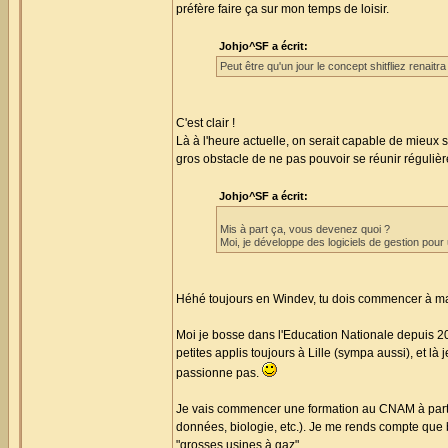
préfère faire ça sur mon temps de loisir.
Johjo^SF a écrit:
Peut être qu'un jour le concept shitfliez renait
C'est clair !
Là à l'heure actuelle, on serait capable de mieux
gros obstacle de ne pas pouvoir se réunir régulièr
Johjo^SF a écrit:
Mis à part ça, vous devenez quoi ?
Moi, je développe des logiciels de gestion pour
Héhé toujours en Windev, tu dois commencer à maît
Moi je bosse dans l'Education Nationale depuis 200
petites applis toujours à Lille (sympa aussi), et là
passionne pas.
Je vais commencer une formation au CNAM à partir 
données, biologie, etc.). Je me rends compte que b
"grosses usines à gaz".