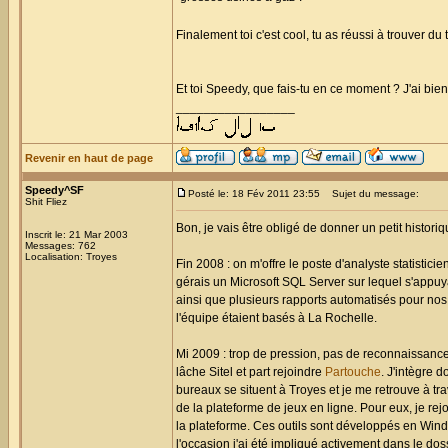
Finalement toi c'est cool, tu as réussi à trouver d
Et toi Speedy, que fais-tu en ce moment ? J'ai bie
_________________
Revenir en haut de page
Speedy^SF
Posté le: 18 Fév 2011 23:55
Sujet du message:
Shit Fliez
Bon, je vais être obligé de donner un petit histori
Inscrit le: 21 Mar 2003
Messages: 762
Localisation: Troyes
Fin 2008 : on m'offre le poste d'analyste statistic
gérais un Microsoft SQL Server sur lequel s'appuy
ainsi que plusieurs rapports automatisés pour nos 
l'équipe étaient basés à La Rochelle.
Mi 2009 : trop de pression, pas de reconnaissance 
lâche Sitel et part rejoindre
Partouche
. J'intègre d
bureaux se situent à Troyes et je me retrouve à tr
de la plateforme de jeux en ligne. Pour eux, je rejo
la plateforme. Ces outils sont développés en Windev
l'occasion j'ai été impliqué activement dans le dos