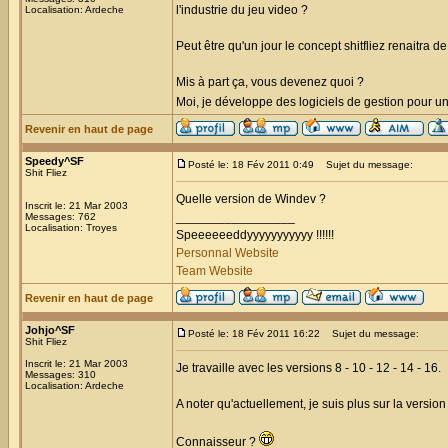
l'industrie du jeu video ?
Localisation: Ardeche
Peut être qu'un jour le concept shitfliez renaitra 
Mis à part ça, vous devenez quoi ?
Moi, je développe des logiciels de gestion pour u
Revenir en haut de page
Speedy^SF
Posté le: 18 Fév 2011 0:49
Sujet du message:
Shit Fliez
Quelle version de Windev ?
Inscrit le: 21 Mar 2003
_________________
Messages: 762
Localisation: Troyes
Speeeeeeddyyyyyyyyyyy !!!!!!
Personnal Website
Team Website
Revenir en haut de page
Johjo^SF
Posté le: 18 Fév 2011 16:22
Sujet du message:
Shit Fliez
Inscrit le: 21 Mar 2003
Je travaille avec les versions 8 - 10 - 12 - 14 - 16.
Messages: 310
Localisation: Ardeche
A noter qu'actuellement, je suis plus sur la versi
Connaisseur ?