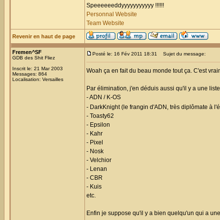
Speeeeeeddyyyyyyyyyyy !!!!!!
Personnal Website
Team Website
Revenir en haut de page
Fremen^SF
Posté le: 16 Fév 2011 18:31
Sujet du message:
GDB des Shit Fliez
Inscrit le: 21 Mar 2003
Woah ça en fait du beau monde tout ça. C'est vrai
Messages: 864
Localisation: Versailles
Par élimination, j'en déduis aussi qu'il y a une l
- ADN / K-OS
- DarkKnight (le frangin d'ADN, très diplômate à l
- Toasty62
- Epsilon
- Kahr
- Pixel
- Nosk
- Velchior
- Lenan
- CBR
- Kuis
etc.
Enfin je suppose qu'il y a bien quelqu'un qui a une 