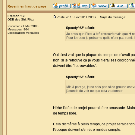
Revenir en haut de page
Fremen^SF
Posté le: 18 Fév 2011 20:07
Sujet du message:
GDB des Shit Fliez
Inscrit le: 21 Mar 2003
Speedy^SF a écrit:
Messages: 864
Localisation: Versailles
Je crois que Pixel a été retrouvé mais que H ne sa
Pour le reste je présume qu'ils n'ont pas remis 
Oui c'est vrai que la plupart du temps on n'avait 
non, si je retrouve ça je vous filerai ses coordonn
doivent être "retrouvables".
Speedy^SF a écrit:
Mis à part ça, je ne sais pas si ce groupe est v
j'attends de voir ce que cela va donner.
Héhé l'idée de projet pourrait être amusante. Mai
de temps libre.
Cela dit même à plein temps, ce projet serait enc
l'époque doivent s'en être rendus compte.