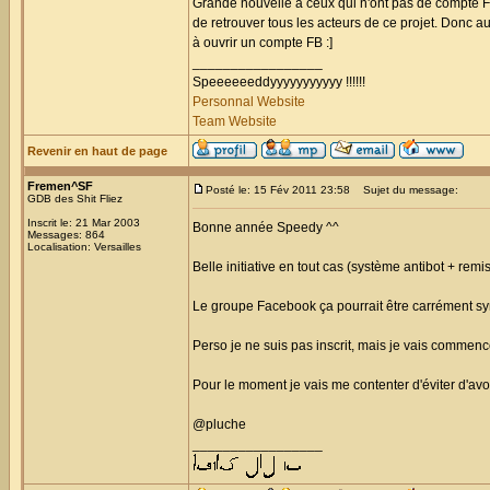
Grande nouvelle à ceux qui n'ont pas de compte F
de retrouver tous les acteurs de ce projet. Donc au
à ouvrir un compte FB :]
_________________
Speeeeeeddyyyyyyyyyyy !!!!!!
Personnal Website
Team Website
Revenir en haut de page
Fremen^SF
Posté le: 15 Fév 2011 23:58
Sujet du message:
GDB des Shit Fliez
Inscrit le: 21 Mar 2003
Bonne année Speedy ^^
Messages: 864
Localisation: Versailles
Belle initiative en tout cas (système antibot + remi
Le groupe Facebook ça pourrait être carrément s
Perso je ne suis pas inscrit, mais je vais commence
Pour le moment je vais me contenter d'éviter d'av
@pluche
_________________