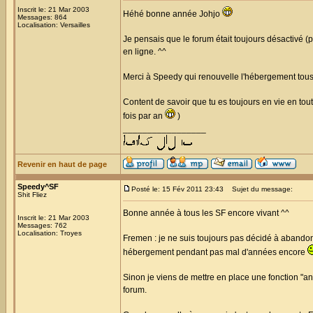
Inscrit le: 21 Mar 2003
Héhé bonne année Johjo
Messages: 864
Localisation: Versailles
Je pensais que le forum était toujours désactivé (pe
en ligne. ^^
Merci à Speedy qui renouvelle l'hébergement tous 
Content de savoir que tu es toujours en vie en to
fois par an
)
_________________
Revenir en haut de page
Speedy^SF
Posté le: 15 Fév 2011 23:43
Sujet du message:
Shit Fliez
Bonne année à tous les SF encore vivant ^^
Inscrit le: 21 Mar 2003
Messages: 762
Localisation: Troyes
Fremen : je ne suis toujours pas décidé à abandonn
hébergement pendant pas mal d'années encore
Sinon je viens de mettre en place une fonction "anti
forum.