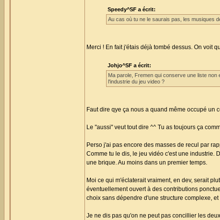
Speedy^SF a écrit:
Au cas où tu ne le saurais pas, les musiques d
Merci ! En fait j'étais déjà tombé dessus. On voit 
Johjo^SF a écrit:
Ma parole, Fremen qui conserve une liste non 
l'industrie du jeu video ?
Faut dire qye ça nous a quand même occupé un ce
Le "aussi" veut tout dire ^^ Tu as toujours ça comm
Perso j'ai pas encore des masses de recul par rap
Comme tu le dis, le jeu vidéo c'est une industrie. 
une brique. Au moins dans un premier temps.
Moi ce qui m'éclaterait vraiment, en dev, serait pl
éventuellement ouvert à des contributions ponctue
choix sans dépendre d'une structure complexe, et sur
Je ne dis pas qu'on ne peut pas concillier les deux (