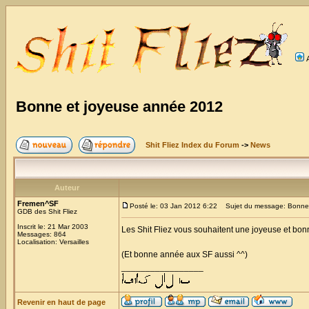
Bonne et joyeuse année 2012
Shit Fliez Index du Forum
->
News
Auteur
Fremen^SF
Posté le: 03 Jan 2012 6:22
Sujet du message: Bonne 
GDB des Shit Fliez
Inscrit le: 21 Mar 2003
Les Shit Fliez vous souhaitent une joyeuse et bo
Messages: 864
Localisation: Versailles
(Et bonne année aux SF aussi ^^)
_________________
Revenir en haut de page