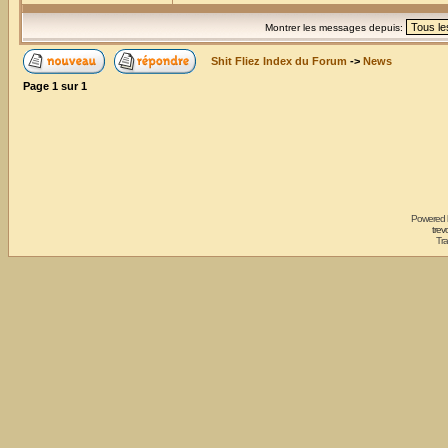
Montrer les messages depuis:
Shit Fliez Index du Forum
->
News
Page
1
sur
1
Powered
trev
Tra